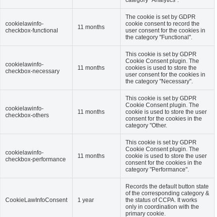
The cookie is set by GDPR
cookielawinfo-
cookie consent to record the
11 months
checkbox-functional
user consent for the cookies in
the category "Functional".
This cookie is set by GDPR
Cookie Consent plugin. The
cookielawinfo-
11 months
cookies is used to store the
checkbox-necessary
user consent for the cookies in
the category "Necessary".
This cookie is set by GDPR
Cookie Consent plugin. The
cookielawinfo-
11 months
cookie is used to store the user
checkbox-others
consent for the cookies in the
category "Other.
This cookie is set by GDPR
Cookie Consent plugin. The
cookielawinfo-
11 months
cookie is used to store the user
checkbox-performance
consent for the cookies in the
category "Performance".
Records the default button state
of the corresponding category &
CookieLawInfoConsent
1 year
the status of CCPA. It works
only in coordination with the
primary cookie.