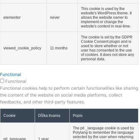
This cookie is used by the
website's WordPress theme. It
elementor
never
allows the website owner to
implement or change the
website's content in real-time.
The cookie is set by the GDPR
Cookie Consent plugin and is
used to store whether or not
viewed_cookie_policy
11 months
user has consented to the use
of cookies. It does not store any
personal data.
Functional
Functional
Functional cookies help to perform certain functionalities like sharing
the content of the website on social media platforms, collect
feedbacks, and other third-party features.
Cookie
Dĺžka trvania
Popis
The pll _language cookie is used by
Polylang to remember the language
selected by the user when returning
pll_language
1 year