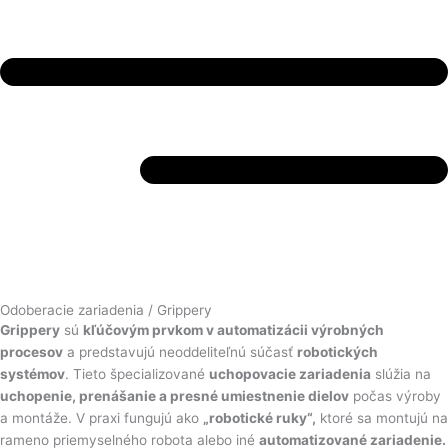
Odoberacie zariadenia / Grippery
Grippery
sú
kľúčovým prvkom v automatizácii výrobných
procesov
a predstavujú neoddeliteľnú súčasť
robotických
systémov
. Tieto špecializované
uchopovacie zariadenia
slúžia na
uchopenie, prenášanie a presné umiestnenie dielov
počas výroby
a montáže. V praxi fungujú ako
„robotické ruky“
,
ktoré sa montujú na
rameno priemyselného robota alebo iné
automatizované zariadenie
.