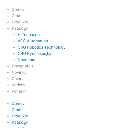
Preskočiť
na
Domov
obsah
O nás
Produkty
Katalógy
HrTech s.r.o.
AGS Automation
CRG Robotics Technology
CRG Rýchlospojky
Novacom
Prezentácie
Novinky
Galéria
Kariéra
Kontakt
Domov
O nás
Produkty
Katalógy