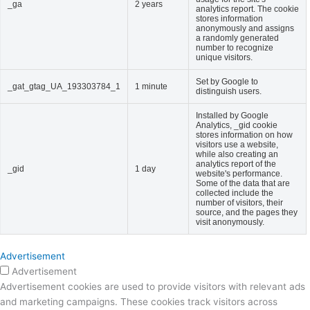
_ga
2 years
analytics report. The cookie
stores information
anonymously and assigns
a randomly generated
number to recognize
unique visitors.
Set by Google to
_gat_gtag_UA_193303784_1
1 minute
distinguish users.
Installed by Google
Analytics, _gid cookie
stores information on how
visitors use a website,
while also creating an
analytics report of the
_gid
1 day
website's performance.
Some of the data that are
collected include the
number of visitors, their
source, and the pages they
visit anonymously.
Advertisement
Advertisement
Advertisement cookies are used to provide visitors with relevant ads
and marketing campaigns. These cookies track visitors across